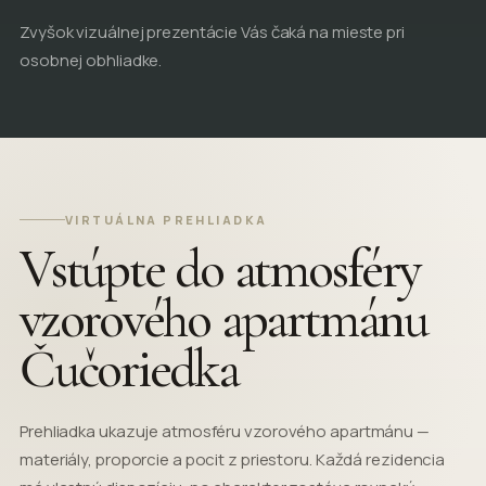
Zvyšok vizuálnej prezentácie Vás čaká na mieste pri
osobnej obhliadke.
VIRTUÁLNA PREHLIADKA
Vstúpte do atmosféry
vzorového apartmánu
Čučoriedka
Prehliadka ukazuje atmosféru vzorového apartmánu —
materiály, proporcie a pocit z priestoru. Každá rezidencia