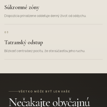
Súkromné zóny
Dispozícia prirodzene oddeľuje denný život od oddychu.
03
Tatranský odstup
Blízkosť centra bez pocitu, že ste súčasťou jeho ruchu.
VŠETKO MÔŽE BYŤ LEN VAŠE
Nečakajte obyčajnú