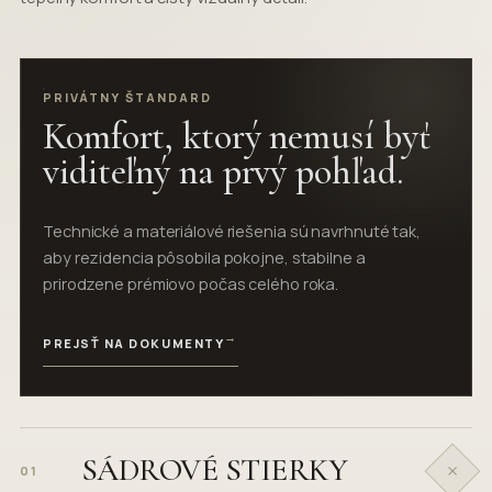
PRIVÁTNY ŠTANDARD
Komfort, ktorý nemusí byť
viditeľný na prvý pohľad.
Technické a materiálové riešenia sú navrhnuté tak,
aby rezidencia pôsobila pokojne, stabilne a
prirodzene prémiovo počas celého roka.
→
PREJSŤ NA DOKUMENTY
SÁDROVÉ STIERKY
+
01