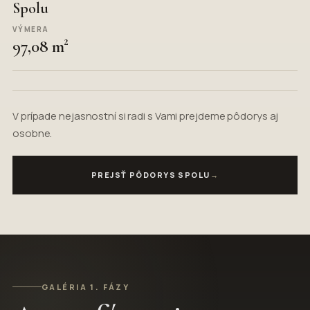
Spolu
97,08 m²
V prípade nejasnostní si radi s Vami prejdeme pôdorys aj
osobne.
PREJSŤ PÔDORYS SPOLU
→
GALÉRIA 1. FÁZY