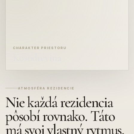
CHARAKTER PRIESTORU
Kosodrevina
ATMOSFÉRA REZIDENCIE
Nie každá rezidencia
pôsobí rovnako. Táto
má svoj vlastný rytmus.