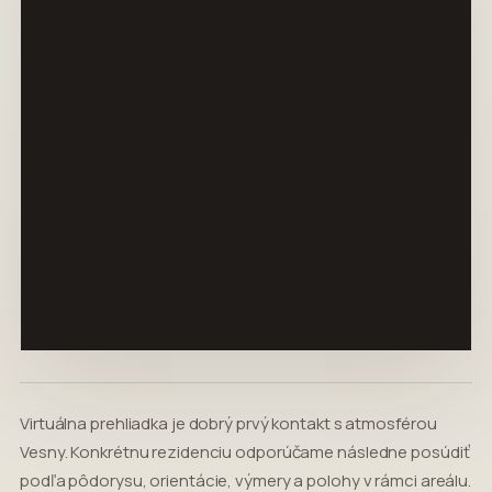
Virtuálna prehliadka je dobrý prvý kontakt s atmosférou
Vesny. Konkrétnu rezidenciu odporúčame následne posúdiť
podľa pôdorysu, orientácie, výmery a polohy v rámci areálu.