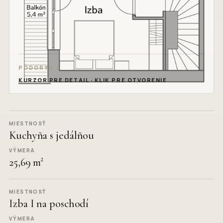
PÔDORYS 2
KURZOR PRE DETAIL · KLIK PRE OTVORENIE
Kuchyña s jedálñou
25,69 m²
Izba I na poschodí