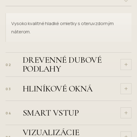
Vysoko kvalitné hladké omietky s oteruvzdorným
náterom.
DREVENNÉ DUBOVÉ
+
02
PODLAHY
HLINÍKOVÉ OKNÁ
+
03
SMART VSTUP
+
04
VIZUALIZÁCIE