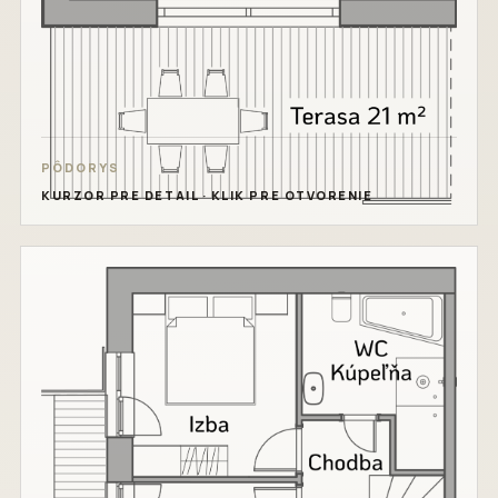
PÔDORYS
KURZOR PRE DETAIL · KLIK PRE OTVORENIE