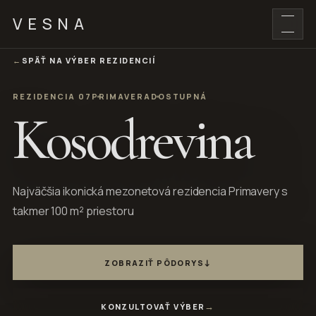
VESNA
←
SPÄŤ NA VÝBER REZIDENCIÍ
REZIDENCIA 07
PRIMAVERA
DOSTUPNÁ
Kosodrevina
Najväčšia ikonická mezonetová rezidencia Primavery s
takmer 100 m² priestoru
↓
ZOBRAZIŤ PÔDORYS
→
KONZULTOVAŤ VÝBER