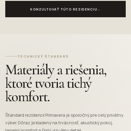
KONZULTOVAŤ TÚTO REZIDENCIU
→
TECHNICKÝ ŠTANDARD
Materiály a riešenia,
ktoré tvoria tichý
komfort.
Štandard rezidencií Primavera je spoločný pre celý privátny
výber. Dôraz je kladený na trvácnosť, akustický pokoj,
tepelný komfort a čistý vizuálny detail.