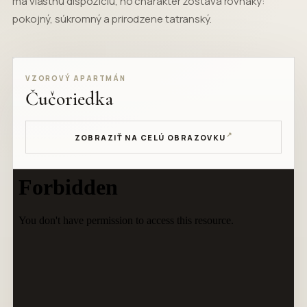
má vlastnú dispozíciu, no charakter zostáva rovnaký:
pokojný, súkromný a prirodzene tatranský.
VZOROVÝ APARTMÁN
Čučoriedka
↗
ZOBRAZIŤ NA CELÚ OBRAZOVKU