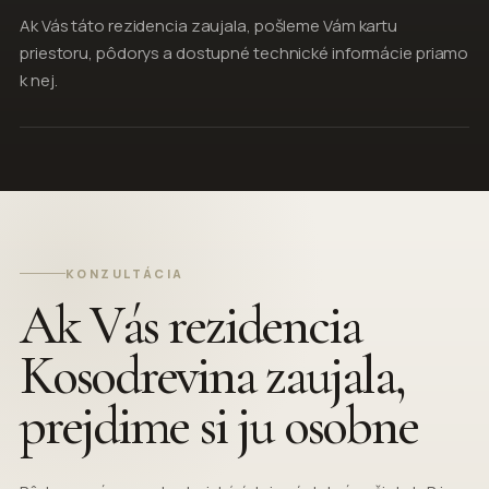
Ak Vás táto rezidencia zaujala, pošleme Vám kartu
priestoru, pôdorys a dostupné technické informácie priamo
k nej.
KONZULTÁCIA
Ak Vás rezidencia
Kosodrevina zaujala,
prejdime si ju osobne