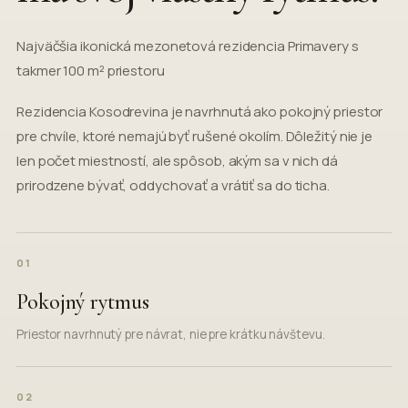
Najväčšia ikonická mezonetová rezidencia Primavery s
takmer 100 m² priestoru
Rezidencia Kosodrevina je navrhnutá ako pokojný priestor
pre chvíle, ktoré nemajú byť rušené okolím. Dôležitý nie je
len počet miestností, ale spôsob, akým sa v nich dá
prirodzene bývať, oddychovať a vrátiť sa do ticha.
01
Pokojný rytmus
Priestor navrhnutý pre návrat, nie pre krátku návštevu.
02