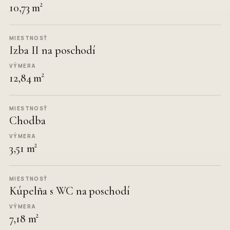
10,73 m²
Izba II na poschodí
12,84 m²
Chodba
3,51 m²
Kúpelña s WC na poschodí
7,18 m²