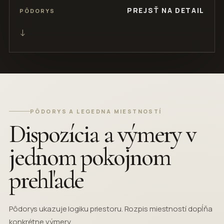
PREJSŤ NA DETAIL
PÔDORYS
PÔDORYS A LEGEDNA MIESTNOSTÍ
Dispozícia a výmery v
jednom pokojnom
prehľade
Pôdorys ukazuje logiku priestoru. Rozpis miestností dopĺňa
konkrétne výmery.