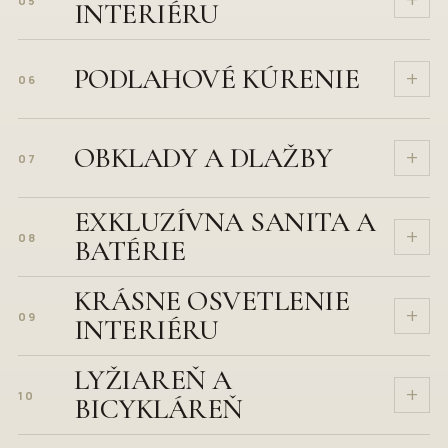
+
05
INTERIÉRU
PODLAHOVÉ KÚRENIE
+
06
OBKLADY A DLAŽBY
+
07
EXKLUZÍVNA SANITA A
+
08
BATÉRIE
KRÁSNE OSVETLENIE
+
09
INTERIÉRU
LYŽIAREŇ A
+
10
BICYKLÁREŇ