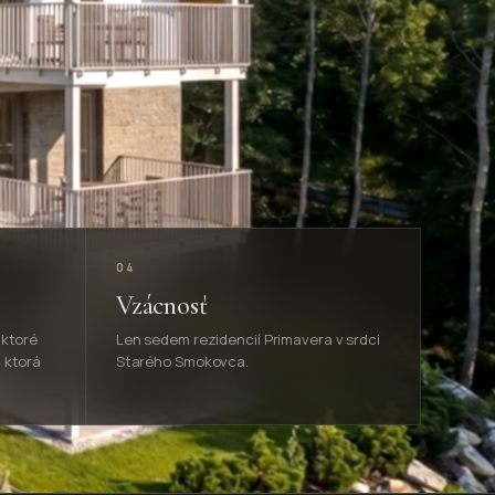
04
Vzácnosť
 ktoré
Len sedem rezidencií Primavera v srdci
 ktorá
Starého Smokovca.