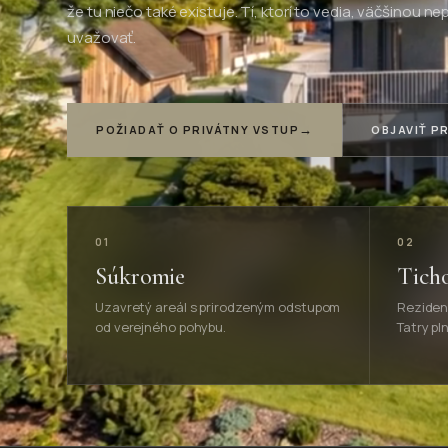
že tu niečo také existuje. Tí, ktorí to vedia, väčšinou n
uvažovať.
→
POŽIADAŤ O PRIVÁTNY VSTUP
OBJAVIŤ P
01
02
Súkromie
Tich
Uzavretý areál s prirodzeným odstupom
Rezidenč
od verejného pohybu.
Tatry pl