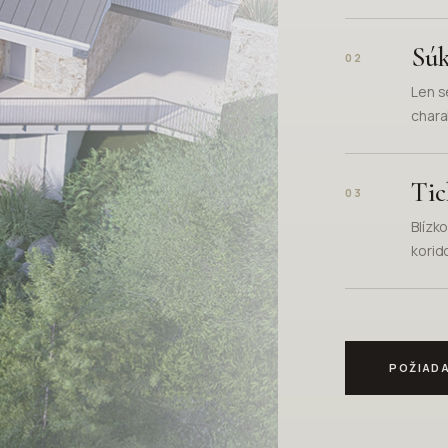
Súk
02
Len s
chara
Tic
03
Blízk
korid
POŽIADA