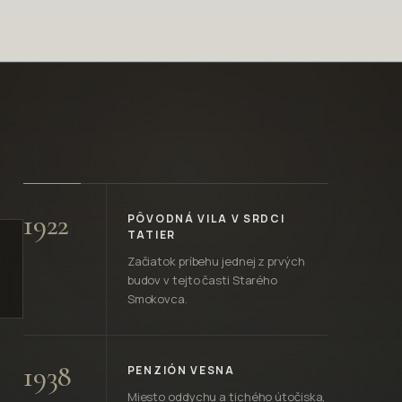
1922
PÔVODNÁ VILA V SRDCI
TATIER
Začiatok príbehu jednej z prvých
budov v tejto časti Starého
Smokovca.
1938
PENZIÓN VESNA
Miesto oddychu a tichého útočiska,