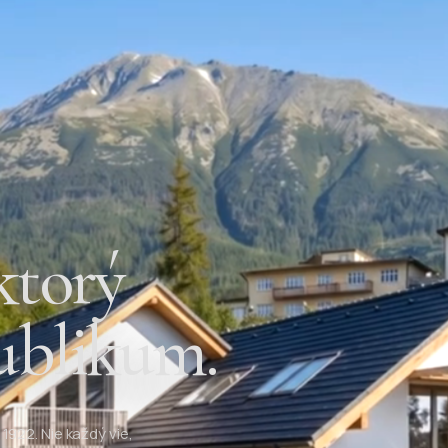
ktorý
ublikum.
1922. Nie každý vie,