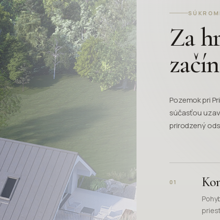
SÚKROM
Za h
začín
Pozemok pri Pri
súčasťou uzavr
prirodzený ods
Kon
01
Pohyb
pries