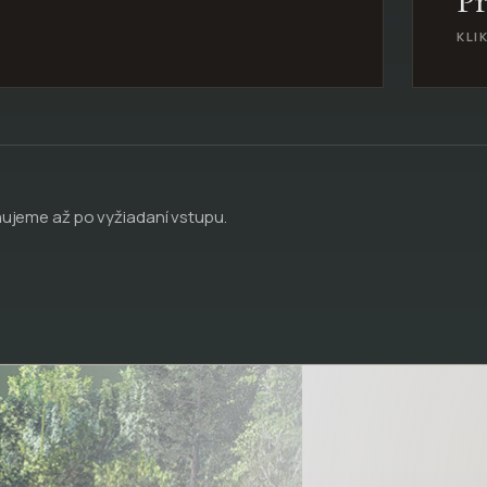
Pr
KLI
ňujeme až po vyžiadaní vstupu.