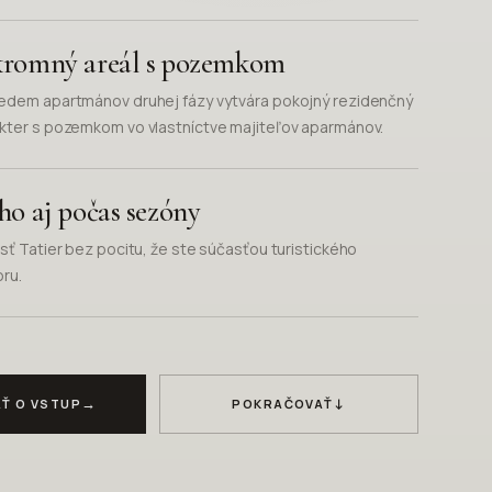
romný areál s pozemkom
edem apartmánov druhej fázy vytvára pokojný rezidenčný
kter s pozemkom vo vlastníctve majiteľov aparmánov.
ho aj počas sezóny
osť Tatier bez pocitu, že ste súčasťou turistického
oru.
→
↓
Ť O VSTUP
POKRAČOVAŤ