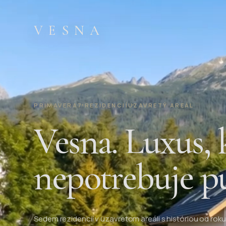
VESNA
PRIMAVERA
7 REZIDENCIÍ
UZAVRETÝ AREÁL
Vesna. Luxus, 
nepotrebuje p
Sedem rezidencií v uzavretom areáli s históriou od roku 