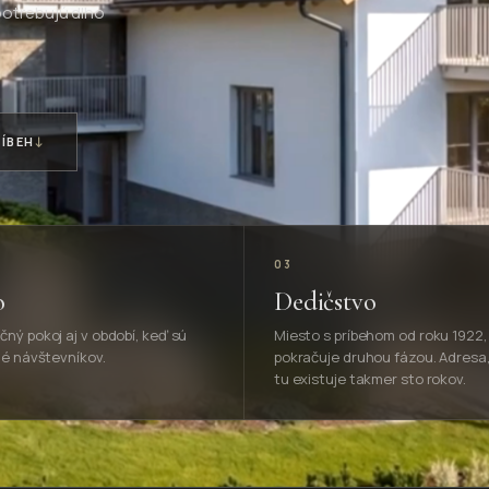
epotrebujú dlho
↓
RÍBEH
03
o
Dedičstvo
ný pokoj aj v období, keď sú
Miesto s príbehom od roku 1922,
né návštevníkov.
pokračuje druhou fázou. Adresa,
tu existuje takmer sto rokov.