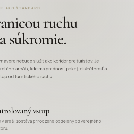
IE AKO ŠTANDARD
ranicou ruchu
a súkromie.
mavere nebude slúžiť ako koridor pre turistov. Je
etého areálu, kde má prednosť pokoj, diskrétnosť a
tup od turistického ruchu.
trolovaný vstup
 v areáli zostáva prirodzene oddelený od verejného
toru.