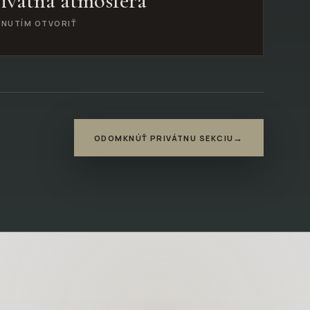
ivátna atmosféra
KNUTÍM OTVORIŤ
→
ODOMKNÚŤ PRIVÁTNU SEKCIU