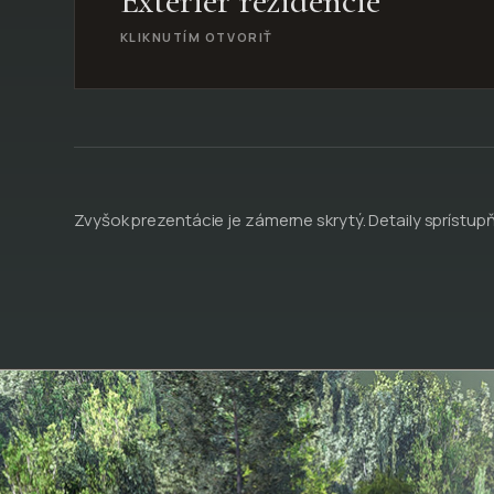
Exteriér rezidencie
KLIKNUTÍM OTVORIŤ
Zvyšok prezentácie je zámerne skrytý. Detaily sprístup